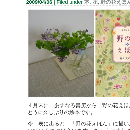
2009/04/06
| Filed under
本
,
花
,
野の花えほ
４月末に あすなろ書房から「野の花えほ
とうに久しぶりの絵本です。
今、表に出ると 「野の花えほん」に描い