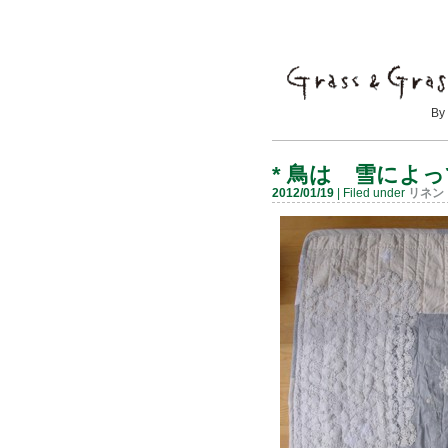
By Mayumi
*
鳥は 雪によっ
2012/01/19
| Filed under
リネン