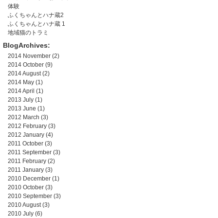
体験
ふくちゃんとハナ蔵2
ふくちゃんとハナ蔵 1
地域猫のトラミ
BlogArchives:
2014 November
(2)
2014 October
(9)
2014 August
(2)
2014 May
(1)
2014 April
(1)
2013 July
(1)
2013 June
(1)
2012 March
(3)
2012 February
(3)
2012 January
(4)
2011 October
(3)
2011 September
(3)
2011 February
(2)
2011 January
(3)
2010 December
(1)
2010 October
(3)
2010 September
(3)
2010 August
(3)
2010 July
(6)