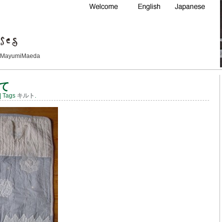
Maeda
て
| Tags
キルト
.