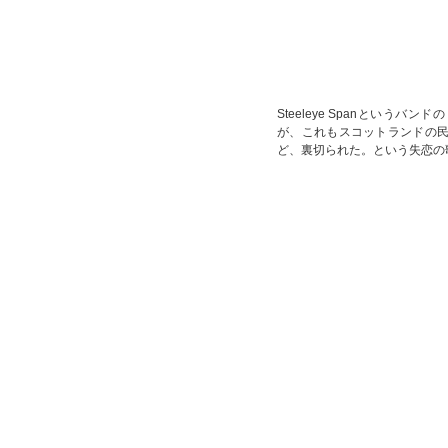
Steeleye Spanというバ
が、これもスコットランドの民謡
ど、裏切られた。という失恋の歌。