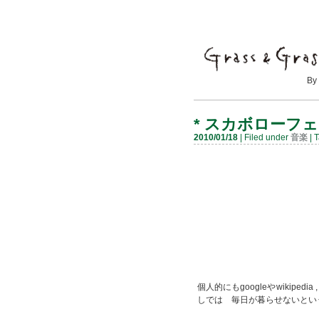
By Mayumi
*
スカボローフェ
2010/01/18
| Filed under
音楽
| 
個人的にもgoogleやwikipe
しでは 毎日が暮らせないとい