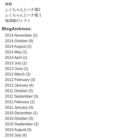
体験
ふくちゃんとハナ蔵2
ふくちゃんとハナ蔵 1
地域猫のトラミ
BlogArchives:
2014 November
(2)
2014 October
(9)
2014 August
(2)
2014 May
(1)
2014 April
(1)
2013 July
(1)
2013 June
(1)
2012 March
(3)
2012 February
(3)
2012 January
(4)
2011 October
(3)
2011 September
(3)
2011 February
(2)
2011 January
(3)
2010 December
(1)
2010 October
(3)
2010 September
(3)
2010 August
(3)
2010 July
(6)