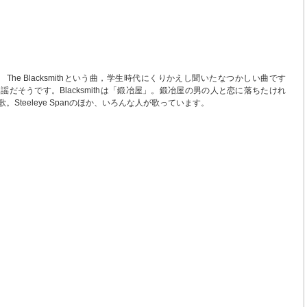
ンドの The Blacksmithという曲，学生時代にくりかえし聞いたなつかしい曲です
だそうです。Blacksmithは「鍛冶屋」。鍛冶屋の男の人と恋に落ちたけれ
Steeleye Spanのほか、いろんな人が歌っています。