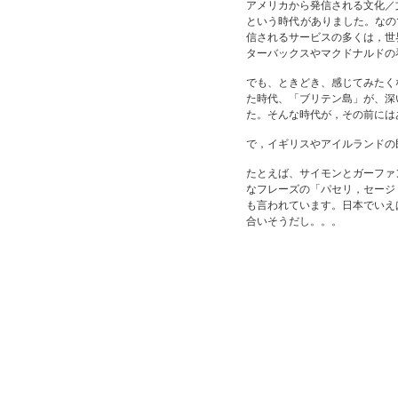
アメリカから発信される文化／
という時代がありました。なの
信されるサービスの多くは，世
ターバックスやマクドナルドの
でも、ときどき、感じてみたく
た時代、「ブリテン島」が、深
た。そんな時代が，その前には
で，イギリスやアイルランドの
たとえば、サイモンとガーファ
なフレーズの「パセリ，セージ
も言われています。日本でいえ
合いそうだし。。。