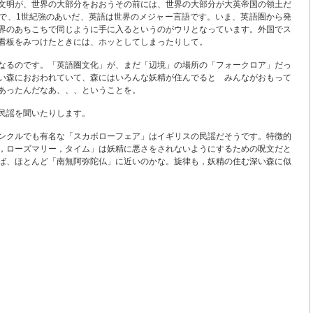
文明が、世界の大部分をおおうその前には、世界の大部分が大英帝国の領土だ
で、1世紀強のあいだ、英語は世界のメジャー言語です。いま、英語圏から発
界のあちこちで同じように手に入るというのがウリとなっています。外国でス
看板をみつけたときには、ホッとしてしまったりして。
なるのです。「英語圏文化」が、まだ「辺境」の場所の「フォークロア」だっ
い森におおわれていて、森にはいろんな妖精が住んでると みんながおもって
あったんだなあ、、、ということを。
民謡を聞いたりします。
ンクルでも有名な「スカボローフェア」はイギリスの民謡だそうです。特徴的
，ローズマリー，タイム」は妖精に悪さをされないようにするための呪文だと
ば、ほとんど「南無阿弥陀仏」に近いのかな。旋律も，妖精の住む深い森に似