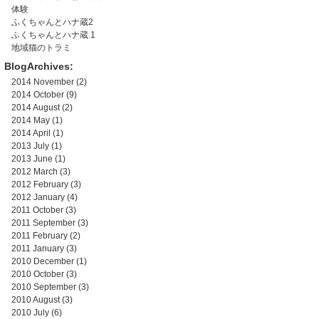
体験
ふくちゃんとハナ蔵2
ふくちゃんとハナ蔵 1
地域猫のトラミ
BlogArchives:
2014 November
(2)
2014 October
(9)
2014 August
(2)
2014 May
(1)
2014 April
(1)
2013 July
(1)
2013 June
(1)
2012 March
(3)
2012 February
(3)
2012 January
(4)
2011 October
(3)
2011 September
(3)
2011 February
(2)
2011 January
(3)
2010 December
(1)
2010 October
(3)
2010 September
(3)
2010 August
(3)
2010 July
(6)