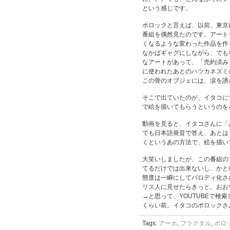
という感じです。
ポロックと言えば、以前、東京
番組を偶然見たのです。アート
くなるような変わった作品を作
なかばギャグにしながら、でも
なアートがあって、「売約済み
に使われたあとのハツカネズミ
この骨のオブジェには、涙を誘
そこで出ていたのが、イタコに
で絵を描いてもらうというのを
動画を見ると、イタコさんに「
でも日本語発音で答え、あとは
くというあの方法で、絵を描い
大笑いしましたが、この番組の
てるだけでは出来ないし、かと
態度は一瞬にしてパロディ化さ
リス人に見せたらきっと、おお
→と思って、YOUTUBEで
くらい前。イタコのポロックさ
Tags:
アーホ
,
フラクタル
,
ポロ