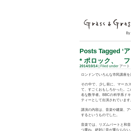
By Mayumi
Posts Tagged ‘
*
ポロック、 フ
2014/10/14
| Filed under
アート
ロンドンでいろんな市民講座を展開
その中で、少し前に、マーカス・デ
て、すごくおもしろかった。こ
名な数学者。BBCの科学系ド
ティーとして出演されています
講演の内容は、音楽や建築、ア
するというものでした。
音楽では、リズムパートと和音
つ重ね、絶対に音が重ならない