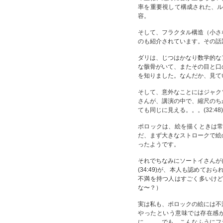
率を重要視して構成された、
容。
そして、フラクタル構造（小さ
のも紹介されています。その話題
ダリは、じつはかなり数学的な
な骸骨がいて、またその目と口
を知りました。なんだか、見て
そして、意外なことにはジャク
さんが、講演の中で、縮尺のち
ても同じに見える。。。(32:48)
ポロックは、絵を描くときは
だ、まず大きなストロークで絵
ったようです。
それでちなみにソートイさんが
(34:49)が、本人も認めて
不満を持つ人はすごく多いけ
な〜？）
実は私も、ポロックの絵には不
やったという意味では存在感
に。。。でも、こんなふうにフ