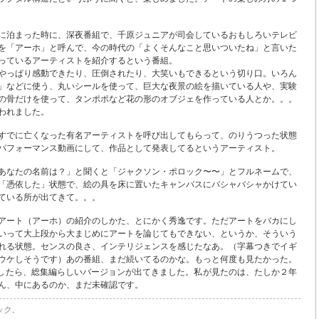
に泊まった時に、深夜番組で、千原ジュニアが司会しているおもしろいテレビ
を「アーホ」と呼んで、今の時代の「よくそんなこと思いついたね」と言いた
っているアーティストを紹介するという番組。
やっぱり感動できたり、圧倒されたり、大笑いもできるという切り口。いろん
」などに使う、丸いシールを使って、巨大な夜景の絵を描いている人や、実験
の骨だけを使って、タンポポなど花の形のオブジェを作っている人とか。。。
われました。
すでに亡くなった有名アーティストを呼び出してもらって、のりうつった状態
パフォーマンス動画にして、作品として発表してるというアーティスト。
あなたの名前は？」と聞くと「ジャクソン・ポロック〜〜」とフルネームで、
「憑依した」状態で、絵の具を床に置いたキャンバスにバシャバシャかけてい
ている所が出てきて。。。
アート（アーホ）の紹介のしかた、とにかく秀逸です。ただアートをバカにし
いって大上段から大まじめにアートを論じてもできない、というか、そういう
れる状態。センスの良さ、インテリジェンスを感じたなあ。（字幕つきでイギ
ウケしそうです）あの番組、まだ続いてるのかな。もっと何度も見たかった。
検索したら、総集編らしいバージョンが出てきました。私が見たのは、たしか２年
ん、中にあるのか、まだ未確認です。
ック
.