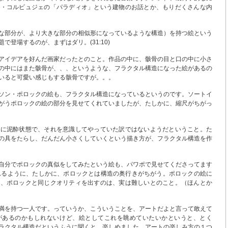
ル・コルビュジェの「パラディオ」という建物のお話とか、もりだくさんな内
な部分が、より大きな部分の相似形になっているような構造）を持つ絵という
で登場するのが、まずはダリ。(31:10)
アイデアを好んだ画家だったとのこと。作品の中に、骸骨の目と口の中に小さ
の中にはまた骸骨が、、、というような、フラクタル構造になった絵があるの
いると可愛い感じもする骸骨ですが。。。
ソン・ポロックの絵も、フラクタル構造になっているというのです。ソートイ
がうポロックの絵の部分を見せてくれていましたが、たしかに、縮尺がちがっ
常に泥酔状態で、それを意識してやっていた訳ではないようだということ。た
の具をたらし、だんだん小さくしていくという描き方が、フラクタル構造を作
自分でポロックの真似をしてみたという絵も、パワポで見せてくださってます
おられるように、たしかに、ポロックとは構造の奥行きがちがう。ポロックの絵に
ど、ポロックと同じクオリティを出すのは、実は難しいとのこと。（ほんとか
満を持つ一人です。っていうか、こういうことを、アートだよと言って敢えて
があるのかもしれないけど、絵としてこれを眺めていたいかというと、とく
ラクタル構造だというふうに聞くと、楽しめました。アートの楽しみ方の１つ