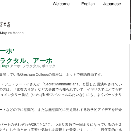
Maeda
アーホ’
ラクタル、アーホ
| Tags
アーホ
,
フラクタル
,
ポロック
.
しているGresham Collegeの講座は、ネットで視聴自由です。
ュ・ソートイさんが「Secret Mathmaticians」と題した講演をされてい
の方は、「素数の音楽」などの著書でも知られていて、イギリスではとても有
キュメンタリー番組（いわばNHKスペシャルみたいな）にも、よくパーソナリ
。
ートなどの中に意識的、または無意識的に見え隠れする数学的アイデアを紹介
パートのそれぞれが29こと17こ、つまり素数で一固まりになっているのを２
ようにした曲とか（不安な気持ちを表現した音楽です。。。）、幾何学的な比