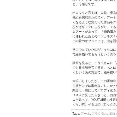
という感じです。
ポロックと言えば、以前、東京
番組を偶然見たのです。アート
くなるような変わった作品を作
なかばギャグにしながら、でも
なアートがあって、「売約済み
に使われたあとのハツカネズミ
この骨のオブジェには、涙を誘
そこで出ていたのが、イタコに
で絵を描いてもらうというのを
動画を見ると、イタコさんに「
でも日本語発音で答え、あとは
くというあの方法で、絵を描い
大笑いしましたが、この番組の
てるだけでは出来ないし、かと
態度は一瞬にしてパロディ化さ
リス人に見せたらきっと、おお
→と思って、YOUTUBEで
くらい前。イタコのポロックさ
Tags:
アーホ
,
フラクタル
,
ポロ