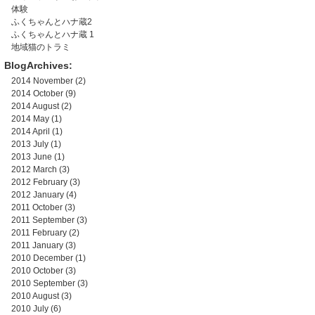
体験
ふくちゃんとハナ蔵2
ふくちゃんとハナ蔵 1
地域猫のトラミ
BlogArchives:
2014 November
(2)
2014 October
(9)
2014 August
(2)
2014 May
(1)
2014 April
(1)
2013 July
(1)
2013 June
(1)
2012 March
(3)
2012 February
(3)
2012 January
(4)
2011 October
(3)
2011 September
(3)
2011 February
(2)
2011 January
(3)
2010 December
(1)
2010 October
(3)
2010 September
(3)
2010 August
(3)
2010 July
(6)