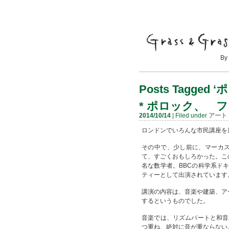
By Mayumi
Posts Tagged 
*
ポロック、 フ
2014/10/14
| Filed under
アート
ロンドンでいろんな市民講座を展開
その中で、少し前に、マーカス・デ
て、すごくおもしろかった。こ
名な数学者。BBCの科学系ド
ティーとして出演されています
講演の内容は、音楽や建築、ア
するというものでした。
音楽では、リズムパートと和音
つ重ね、絶対に音が重ならない