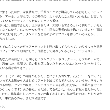
に泊まった時に、深夜番組で、千原ジュニアが司会しているおもしろいテレビ
を「アーホ」と呼んで、今の時代の「よくそんなこと思いついたね」と言いた
っているアーティストを紹介するという番組。
やっぱり感動できたり、圧倒されたり、大笑いもできるという切り口。いろん
」などに使う、丸いシールを使って、巨大な夜景の絵を描いている人や、実験
の骨だけを使って、タンポポなど花の形のオブジェを作っている人とか。。。
われました。
すでに亡くなった有名アーティストを呼び出してもらって、のりうつった状態
パフォーマンス動画にして、作品として発表してるというアーティスト。
あなたの名前は？」と聞くと「ジャクソン・ポロック〜〜」とフルネームで、
「憑依した」状態で、絵の具を床に置いたキャンバスにバシャバシャかけてい
ている所が出てきて。。。
アート（アーホ）の紹介のしかた、とにかく秀逸です。ただアートをバカにし
いって大上段から大まじめにアートを論じてもできない、というか、そういう
れる状態。センスの良さ、インテリジェンスを感じたなあ。（字幕つきでイギ
ウケしそうです）あの番組、まだ続いてるのかな。もっと何度も見たかった。
検索したら、総集編らしいバージョンが出てきました。私が見たのは、たしか２年
ん、中にあるのか、まだ未確認です。
ック
.