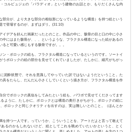
ル・コルビュジェの「パラディオ」という建物のお話とか、もりだくさんな内
な部分が、より大きな部分の相似形になっているような構造）を持つ絵という
で登場するのが、まずはダリ。(31:10)
アイデアを好んだ画家だったとのこと。作品の中に、骸骨の目と口の中に小さ
の中にはまた骸骨が、、、というような、フラクタル構造になった絵があるの
いると可愛い感じもする骸骨ですが。。。
ソン・ポロックの絵も、フラクタル構造になっているというのです。ソートイ
がうポロックの絵の部分を見せてくれていましたが、たしかに、縮尺がちがっ
常に泥酔状態で、それを意識してやっていた訳ではないようだということ。た
の具をたらし、だんだん小さくしていくという描き方が、フラクタル構造を作
自分でポロックの真似をしてみたという絵も、パワポで見せてくださってます
おられるように、たしかに、ポロックとは構造の奥行きがちがう。ポロックの絵に
ど、ポロックと同じクオリティを出すのは、実は難しいとのこと。（ほんとか
満を持つ一人です。っていうか、こういうことを、アートだよと言って敢えて
があるのかもしれないけど、絵としてこれを眺めていたいかというと、とく
ラクタル構造だというふうに聞くと、楽しめました。アートの楽しみ方の１つ