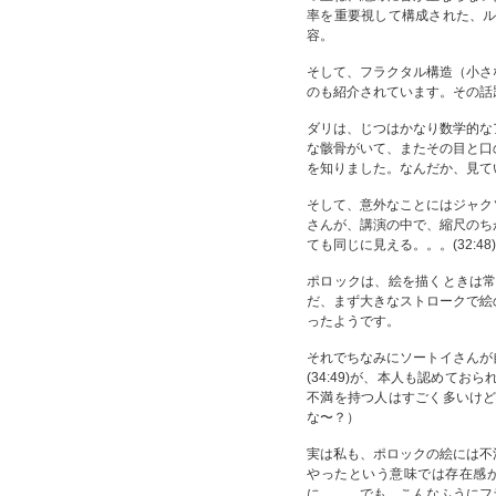
率を重要視して構成された、
容。
そして、フラクタル構造（小さ
のも紹介されています。その話題
ダリは、じつはかなり数学的な
な骸骨がいて、またその目と口
を知りました。なんだか、見て
そして、意外なことにはジャク
さんが、講演の中で、縮尺のち
ても同じに見える。。。(32:48)
ポロックは、絵を描くときは
だ、まず大きなストロークで絵
ったようです。
それでちなみにソートイさんが
(34:49)が、本人も認めて
不満を持つ人はすごく多いけ
な〜？）
実は私も、ポロックの絵には不
やったという意味では存在感
に。。。でも、こんなふうにフ