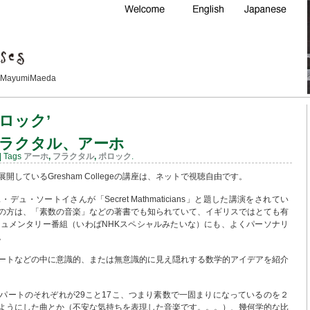
Maeda
‘ポロック’
ラクタル、アーホ
| Tags
アーホ
,
フラクタル
,
ポロック
.
しているGresham Collegeの講座は、ネットで視聴自由です。
ュ・ソートイさんが「Secret Mathmaticians」と題した講演をされてい
の方は、「素数の音楽」などの著書でも知られていて、イギリスではとても有
キュメンタリー番組（いわばNHKスペシャルみたいな）にも、よくパーソナリ
。
ートなどの中に意識的、または無意識的に見え隠れする数学的アイデアを紹介
パートのそれぞれが29こと17こ、つまり素数で一固まりになっているのを２
ようにした曲とか（不安な気持ちを表現した音楽です。。。）、幾何学的な比