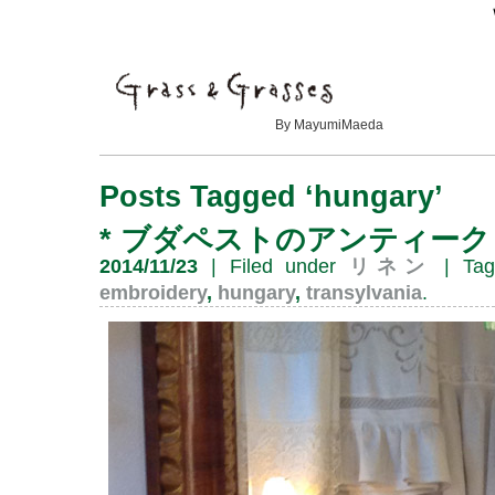
By MayumiMaeda
Posts Tagged ‘hungary’
*
ブダペストのアンティーク
2014/11/23
| Filed under
リネン
| Ta
embroidery
,
hungary
,
transylvania
.