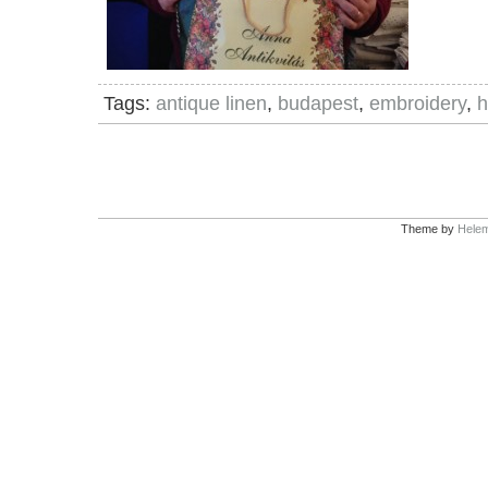
Tags:
antique linen
,
budapest
,
embroidery
,
h
Theme by
Helem