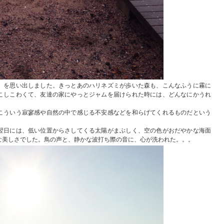
」を思い出しました。きっとあのハリネズミが歩いた森も、こんなふうに霧に
こしこわくて、友達の家にやっとジャムを届けられた時には、どんなにかうれ
こういう寂寥感や自然の中で感じる不安感などを和らげてくれるものだという
翌日には、低い位置からさしてくる太陽がまぶしく、空の色がおだやかな海面
な美しさでした。鳥の声と、静かな波打ち際の音に、心が洗われた。。。