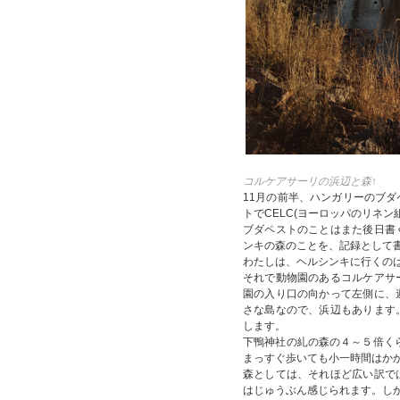
コルケアサーリの浜辺と森↑
11月の前半、ハンガリーのブ
トでCELC(ヨーロッパのリネ
ブダペストのことはまた後日書
ンキの森のことを、記録として
わたしは、ヘルシンキに行くの
それで動物園のあるコルケアサ
園の入り口の向かって左側に、
さな島なので、浜辺もあります
します。
下鴨神社の糺の森の４～５倍くら
まっすぐ歩いても小一時間はか
森としては、それほど広い訳で
はじゅうぶん感じられます。し