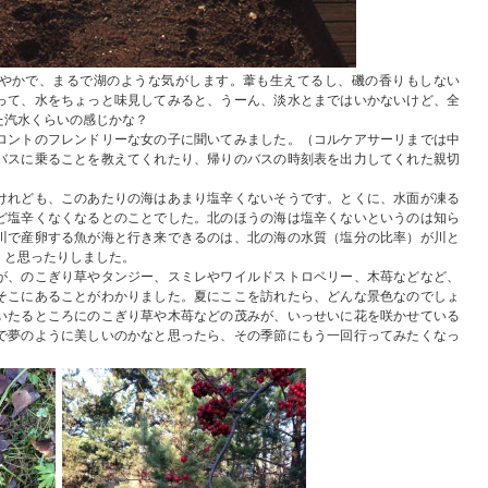
やかで、まるで湖のような気がします。葦も生えてるし、磯の香りもしない
って、水をちょっと味見してみると、うーん、淡水とまではいかないけど、全
た汽水くらいの感じかな？
ロントのフレンドリーな女の子に聞いてみました。（コルケアサーリまでは中
バスに乗ることを教えてくれたり、帰りのバスの時刻表を出力してくれた親切
けれども、このあたりの海はあまり塩辛くないそうです。とくに、水面が凍る
ど塩辛くなくなるとのことでした。北のほうの海は塩辛くないというのは知ら
川で産卵する魚が海と行き来できるのは、北の海の水質（塩分の比率）が川と
、と思ったりしました。
が、のこぎり草やタンジー、スミレやワイルドストロベリー、木苺などなど、
そこにあることがわかりました。夏にここを訪れたら、どんな景色なのでしょ
いたるところにのこぎり草や木苺などの茂みが、いっせいに花を咲かせている
で夢のように美しいのかなと思ったら、その季節にもう一回行ってみたくなっ