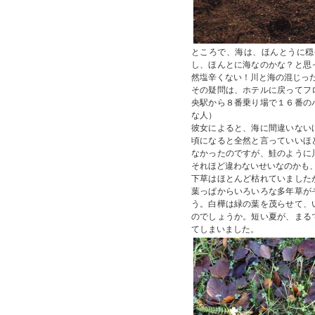
ところで、海は、ほんとうに穏
し、ほんとに海なのかな？と思
然塩辛くない！川と海の混じっ
その疑問は、ホテルに戻ってフ
央駅から８番乗り場で１６番の
な人）
彼女によると、海に間違いない
頃になると全然と言っていいほ
なかったのですが、鮭のように
それほど違わないせいなのかも
下草はほとんど枯れていました
葉っぱからいろいろな多年草が
う。白樺は緑の葉を茂らせて、
のでしょうか。短い夏が、まる
てしまいました。