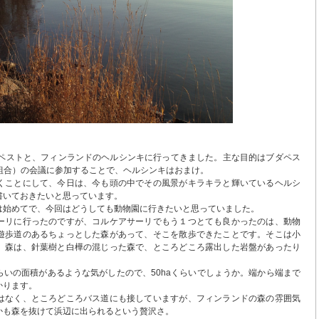
ダペストと、フィンランドのヘルシンキに行ってきました。主な目的はブダペス
ン組合）の会議に参加することで、ヘルシンキはおまけ。
くことにして、今日は、今も頭の中でその風景がキラキラと輝いているヘルシ
書いておきたいと思っています。
は始めてで、今回はどうしても動物園に行きたいと思っていました。
ーリに行ったのですが、コルケアサーリでもう１つとても良かったのは、動物
遊歩道のあるちょっとした森があって、そこを散歩できたことです。そこは小
。森は、針葉樹と白樺の混じった森で、ところどころ露出した岩盤があったり
いの面積があるような気がしたので、50haくらいでしょうか。端から端まで
かります。
はなく、ところどころバス道にも接していますが、フィンランドの森の雰囲気
かも森を抜けて浜辺に出られるという贅沢さ。