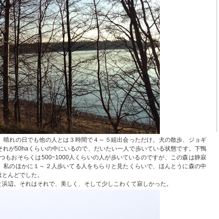
、晴れの日でも他の人とは３時間で４～５組出会っただけ。犬の散歩、ジョギ
れが50haくらいの中にいるので、だいたい一人で歩いている状態です。下鴨
いつもおそらくは500~1000人くらいの人が歩いているのですが、この森は静寂
、私のほかに１～２人歩いてる人をちらりと見たくらいで、ほんとうに森の中
ほとんどでした。
と浜辺。それはそれで、美しく、そして少しこわくて寂しかった。