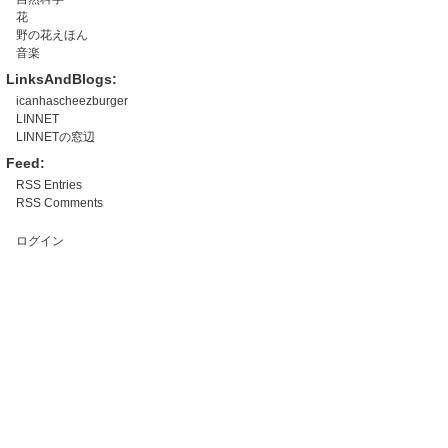
花
野の花えほん
音楽
LinksAndBlogs:
icanhascheezburger
LINNET
LINNETの窓辺
Feed:
RSS Entries
RSS Comments
ログイン