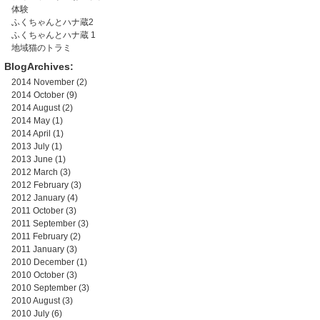
体験
ふくちゃんとハナ蔵2
ふくちゃんとハナ蔵 1
地域猫のトラミ
BlogArchives:
2014 November
(2)
2014 October
(9)
2014 August
(2)
2014 May
(1)
2014 April
(1)
2013 July
(1)
2013 June
(1)
2012 March
(3)
2012 February
(3)
2012 January
(4)
2011 October
(3)
2011 September
(3)
2011 February
(2)
2011 January
(3)
2010 December
(1)
2010 October
(3)
2010 September
(3)
2010 August
(3)
2010 July
(6)