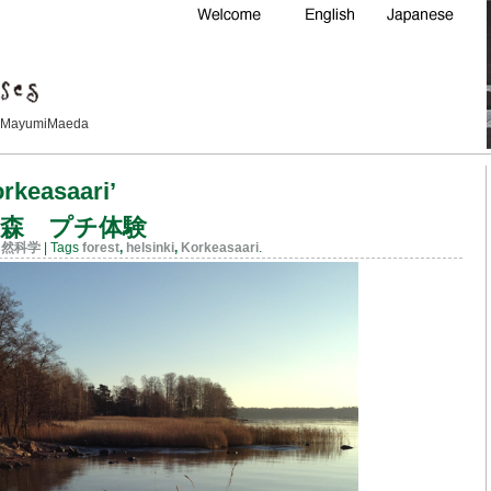
Maeda
rkeasaari’
森 プチ体験
自然科学
| Tags
forest
,
helsinki
,
Korkeasaari
.