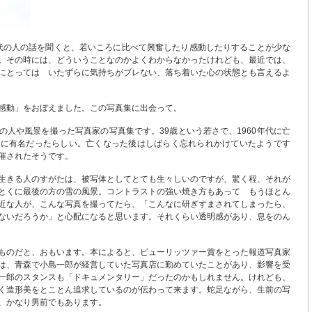
0歳代の人の話を聞くと、若いころに比べて興奮したり感動したりすることが少な
。その時には、どういうことなのかよくわからなかったけれども、最近では、
にとっては いたずらに気持ちがブレない、落ち着いた心の状態とも言えるよ
感動」をおぼえました。この写真集に出会って。
の人や風景を撮った写真家の写真集です。39歳という若さで、1960年代に亡
でに有名だったらしい。亡くなった後はしばらく忘れられかけていたようです
催されたそうです。
生きる人のすがたは、被写体としてとても生々しいのですが、驚く程、それが
とくに最後の方の雪の風景。コントラストの強い焼き方もあって もうほとん
近な人が、こんな写真を撮ってたら、「こんなに研ぎすまされてしまったら、
ないだろうか」と心配になると思います。それくらい透明感があり、息をのん
ものだと、おもいます。本によると、ピューリッツァー賞をとった報道写真家
は、青森で小島一郎が経営していた写真店に勤めていたことがあり、影響を受
一郎のスタンスも「ドキュメンタリー」だったのかもしれません。けれども、
く造形美をとことん追求しているのが伝わって来ます。蛇足ながら、生前の写
、かなり男前でもあります。