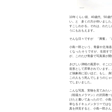
10年くらい前、40歳代、5
い。と 多くの方が仰いました
すこしわかる。それは、わたし
うにもおもえます。
そんな日々ですが 「興奮」「
小島一郎という、青森や北海道
くなったそうですが、生前す
が、このたび青森で写真展が開
きびしい津軽の風景や、そこに
造形として昇華されています。
ど抽象画に近いほど。もし、身
この人もう死んでしまうのじゃ
でしまいました。
こんな写真、実物を見てみたい
（戦場カメラマン）の沢田教一
けたと書いてあったので、小島
単なるドキュメンタリーではな
真を拝見すると、小島一郎さん