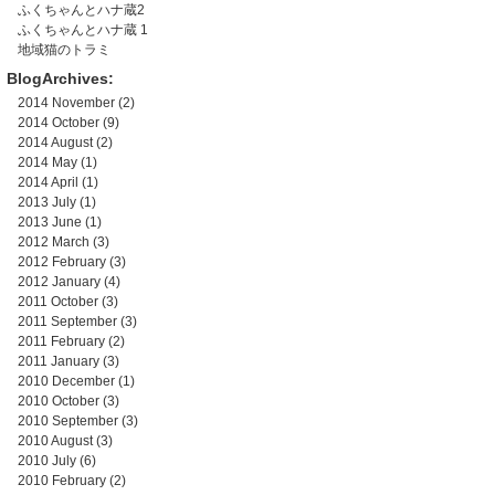
ふくちゃんとハナ蔵2
ふくちゃんとハナ蔵 1
地域猫のトラミ
BlogArchives:
2014 November
(2)
2014 October
(9)
2014 August
(2)
2014 May
(1)
2014 April
(1)
2013 July
(1)
2013 June
(1)
2012 March
(3)
2012 February
(3)
2012 January
(4)
2011 October
(3)
2011 September
(3)
2011 February
(2)
2011 January
(3)
2010 December
(1)
2010 October
(3)
2010 September
(3)
2010 August
(3)
2010 July
(6)
2010 February
(2)