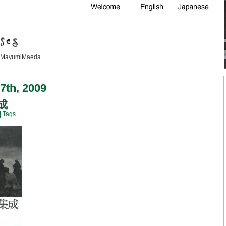
Maeda
 7th, 2009
成
| Tags
.